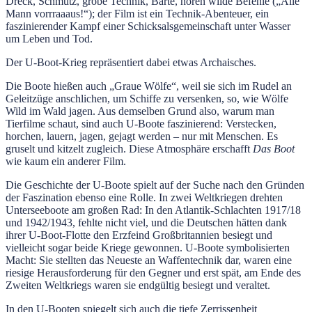
Dreck, Schmutz, grobe Technik, Bärte, hören wilde Befehle („Alle
Mann vorrraaaus!“); der Film ist ein Technik-Abenteuer, ein
faszinierender Kampf einer Schicksalsgemeinschaft unter Wasser
um Leben und Tod.
Der U-Boot-Krieg repräsentiert dabei etwas Archaisches.
Die Boote hießen auch „Graue Wölfe“, weil sie sich im Rudel an
Geleitzüge anschlichen, um Schiffe zu versenken, so, wie Wölfe
Wild im Wald jagen. Aus demselben Grund also, warum man
Tierfilme schaut, sind auch U-Boote faszinierend: Verstecken,
horchen, lauern, jagen, gejagt werden – nur mit Menschen. Es
gruselt und kitzelt zugleich. Diese Atmosphäre erschafft
Das Boot
wie kaum ein anderer Film.
Die Geschichte der U-Boote spielt auf der Suche nach den Gründen
der Faszination ebenso eine Rolle. In zwei Weltkriegen drehten
Unterseeboote am großen Rad: In den Atlantik-Schlachten 1917/18
und 1942/1943, fehlte nicht viel, und die Deutschen hätten dank
ihrer U-Boot-Flotte den Erzfeind Großbritannien besiegt und
vielleicht sogar beide Kriege gewonnen. U-Boote symbolisierten
Macht: Sie stellten das Neueste an Waffentechnik dar, waren eine
riesige Herausforderung für den Gegner und erst spät, am Ende des
Zweiten Weltkriegs waren sie endgültig besiegt und veraltet.
In den U-Booten spiegelt sich auch die tiefe Zerrissenheit