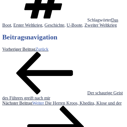
Schlagwörter
Das
Boot
,
Erster Weltkrieg
,
Geschichte
,
U-Boote
,
Zweiter Weltkrieg
Beitragsnavigation
Vorheriger Beitrag
Zurück
Der schaurige Geist
des Führers greift nach mir
Nächster Beitrag
Weiter
Die Herren Kroos, Khedira, Klose und der