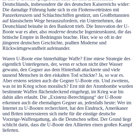
Deutschlands, insbesondere die des deutschen Kaiserreichs wider:
Die damalige Führung hatte sich in ein Flottenwettrüsten mit
Panzerkreuzern und Schlachtschiffen gestürzt, um Großbritannien
auf klassischem Wege herauszufordern, ein Unternehmen, das
Deutschland beinahe in den Bankrott trieb. Die Innovation der U-
Boote war es aber, also
moderne
deutsche Ingenieurskunst, die das
britische Empire in Bedrängnis brachte. Hier, wie so oft in der
jüngeren deutschen Geschichte, prallten Moderne und
Rückwärtsgewandheit aufeinander.
Waren U-Boote eine hinterhältige Waffe? Eine miese Strategie des
eigentlich Unterlegenen, der, wenn er schon nicht über Wasser
gewann, den Gegner aus dem Hinterhalt attackierte und viele
tausend Menschen in den eiskalten Tod schickte? Ja, so war es.
Aber erstens setzten auch die Gegner U-Boote ein. Und zweitens,
was ist im Krieg schon moralisch? Erst mit der Atombombe wurden
bestimmte Waffen flächendeckend eingehegt, im Krieg war bis
dahin alles erlaubt. Die „Existenz-Berechtigung“ der U-Boote
erkennen auch die ehemaligen Gegner an, jedenfalls heute: Wer im
Internet zu U-Booten recherchiert, hat den Eindruck, Amerikaner
und Briten interessieren sich mehr für die einstige deutsche
Vorzeige-Waffengattung, als die Deutschen selbst. Der Grund liegt
schlicht darin, dass die U-Boote den Alliierten einen großen Kampf
lieferten.