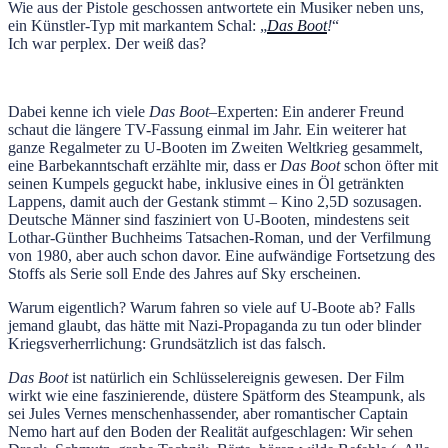
Wie aus der Pistole geschossen antwortete ein Musiker neben uns,
ein Künstler-Typ mit markantem Schal: „
Das Boot
!
“
Ich war perplex. Der weiß das?
Dabei kenne ich viele
Das Boot–
Experten: Ein anderer Freund
schaut die längere TV-Fassung einmal im Jahr. Ein weiterer hat
ganze Regalmeter zu U-Booten im Zweiten Weltkrieg gesammelt,
eine Barbekanntschaft erzählte mir, dass er
Das Boot
schon öfter mit
seinen Kumpels geguckt habe, inklusive eines in Öl getränkten
Lappens, damit auch der Gestank stimmt – Kino 2,5D sozusagen.
Deutsche Männer sind fasziniert von U-Booten, mindestens seit
Lothar-Günther Buchheims Tatsachen-Roman, und der Verfilmung
von 1980, aber auch schon davor. Eine aufwändige Fortsetzung des
Stoffs als Serie soll Ende des Jahres auf Sky erscheinen.
Warum eigentlich? Warum fahren so viele auf U-Boote ab? Falls
jemand glaubt, das hätte mit Nazi-Propaganda zu tun oder blinder
Kriegsverherrlichung: Grundsätzlich ist das falsch.
Das Boot
ist natürlich ein Schlüsselereignis gewesen. Der Film
wirkt wie eine faszinierende, düstere Spätform des Steampunk, als
sei Jules Vernes menschenhassender, aber romantischer Captain
Nemo hart auf den Boden der Realität aufgeschlagen: Wir sehen