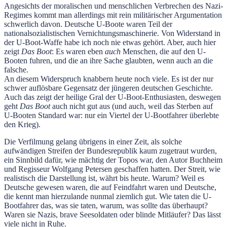
Angesichts der moralischen und menschlichen Verbrechen des Nazi-
Regimes kommt man allerdings mit rein militärischer Argumentation
schwerlich davon. Deutsche U-Boote waren Teil der
nationalsozialistischen Vernichtungsmaschinerie. Von Widerstand in
der U-Boot-Waffe habe ich noch nie etwas gehört. Aber, auch hier
zeigt
Das Boot
: Es waren eben
auch
Menschen, die auf den U-
Booten fuhren, und die an ihre Sache glaubten, wenn auch an die
falsche.
An diesem Widerspruch knabbern heute noch viele. Es ist der nur
schwer auflösbare Gegensatz der jüngeren deutschen Geschichte.
Auch das zeigt der heilige Gral der U-Boot-Enthusiasten, deswegen
geht
Das Boot
auch nicht gut aus (und auch, weil das Sterben auf
U-Booten Standard war: nur ein Viertel der U-Bootfahrer überlebte
den Krieg).
Die Verfilmung gelang übrigens in einer Zeit, als solche
aufwändigen Streifen der Bundesrepublik kaum zugetraut wurden,
ein Sinnbild dafür, wie mächtig der Topos war, den Autor Buchheim
und Regisseur Wolfgang Petersen geschaffen hatten. Der Streit, wie
realistisch die Darstellung ist, währt bis heute. Warum? Weil es
Deutsche gewesen waren, die auf Feindfahrt waren und Deutsche,
die kennt man hierzulande nunmal ziemlich gut. Wie taten die U-
Bootfahrer das, was sie taten, warum, was sollte das überhaupt?
Waren sie Nazis, brave Seesoldaten oder blinde Mitläufer? Das lässt
viele nicht in Ruhe.